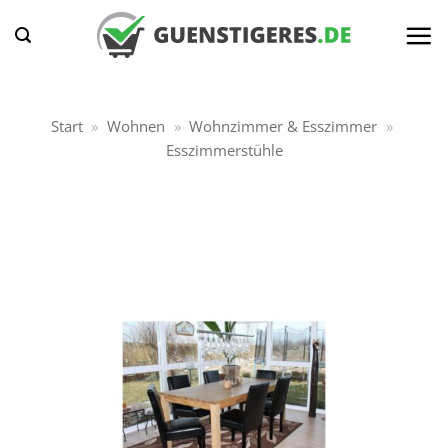
Zum
Inhalt
springen
Start
»
Wohnen
»
Wohnzimmer & Esszimmer
»
Esszimmerstühle