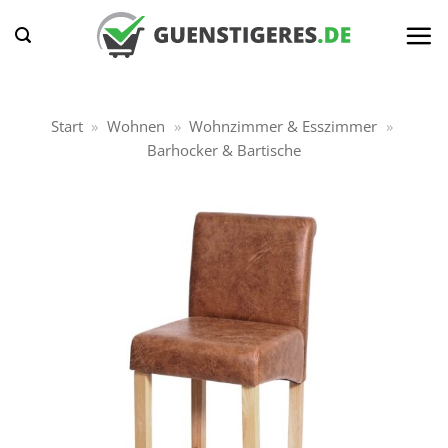
Zum
Inhalt
springen
Start
»
Wohnen
»
Wohnzimmer & Esszimmer
»
Barhocker & Bartische