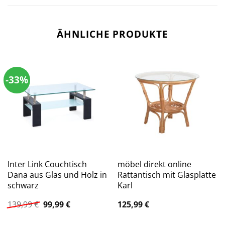
ÄHNLICHE PRODUKTE
-33%
Inter Link Couchtisch
möbel direkt online
Dana aus Glas und Holz in
Rattantisch mit Glasplatte
schwarz
Karl
Ursprünglicher
Aktueller
139,99
€
99,99
€
125,99
€
Preis
Preis
war:
ist: