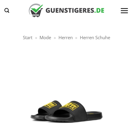
Zum
Inhalt
springen
Start
»
Mode
»
Herren
»
Herren Schuhe