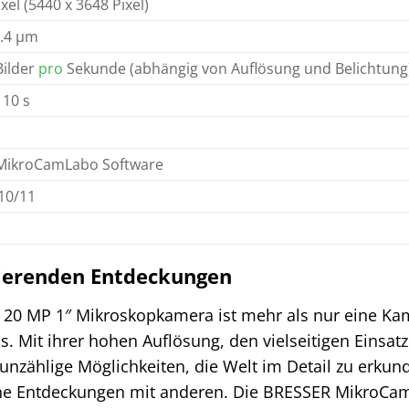
el (5440 x 3648 Pixel)
2.4 µm
Bilder
pro
Sekunde (abhängig von Auflösung und Belichtung
 10 s
MikroCamLabo Software
10/11
nierenden Entdeckungen
20 MP 1″ Mikroskopkamera ist mehr als nur eine Kamer
. Mit ihrer hohen Auflösung, den vielseitigen Einsa
r unzählige Möglichkeiten, die Welt im Detail zu erk
ine Entdeckungen mit anderen. Die BRESSER MikroCamI