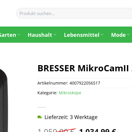
Suchen
nach:
Garten
Haushalt
Lebensmittel
Mode
BRESSER MikroCamII
Artikelnummer:
4007922056517
Kategorie:
Mikroskope
Lieferzeit: 3 Werktage
Ursprüngliche
Aktu
1.059,90
€
1.034,99
€