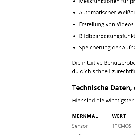
Messfunktionen für pr
Automatischer Weißab
Erstellung von Video
Bildbearbeitungsfunk
Speicherung der Aufna
Die intuitive Benutzerob
du dich schnell zurechtf
Technische Daten,
Hier sind die wichtigst
MERKMAL
WERT
Sensor
1″ CMOS