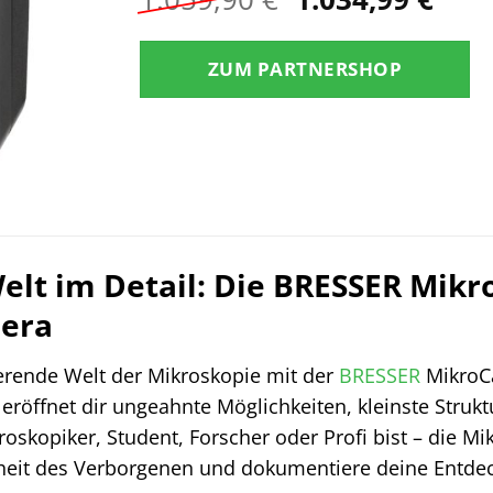
Preis
Prei
war:
ist:
ZUM PARTNERSHOP
1.059,90 €
1.03
elt im Detail: Die BRESSER Mikr
era
ierende Welt der Mikroskopie mit der
BRESSER
MikroCa
eröffnet dir ungeahnte Möglichkeiten, kleinste Struk
oskopiker, Student, Forscher oder Profi bist – die Mi
heit des Verborgenen und dokumentiere deine Entde