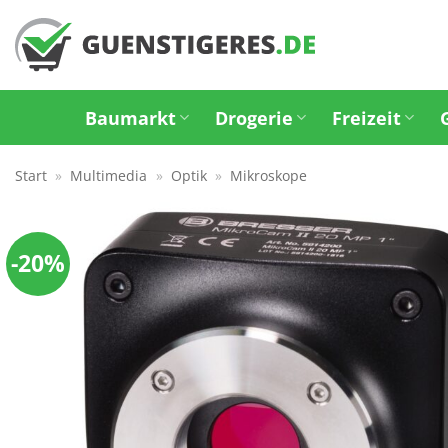
Zum
Inhalt
springen
Baumarkt
Drogerie
Freizeit
Start
»
Multimedia
»
Optik
»
Mikroskope
-20%