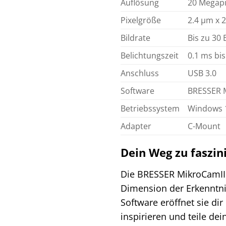
Auflösung
20 Megapix
Pixelgröße
2.4 µm x 
Bildrate
Bis zu 30 
Belichtungszeit
0.1 ms bis
Anschluss
USB 3.0
Software
BRESSER 
Betriebssystem
Windows 
Adapter
C-Mount
Dein Weg zu faszi
Die BRESSER MikroCamII 
Dimension der Erkenntnis
Software eröffnet sie di
inspirieren und teile de