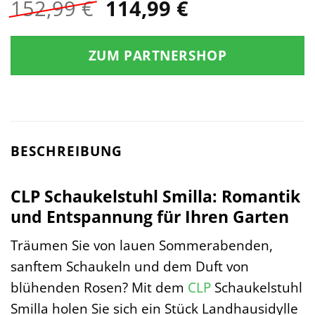
Ursprünglicher
Aktueller
152,99
€
114,99
€
Preis
Preis
war:
ist:
ZUM PARTNERSHOP
152,99 €
114,99 €.
BESCHREIBUNG
CLP Schaukelstuhl Smilla: Romantik
und Entspannung für Ihren Garten
Träumen Sie von lauen Sommerabenden,
sanftem Schaukeln und dem Duft von
blühenden Rosen? Mit dem
CLP
Schaukelstuhl
Smilla holen Sie sich ein Stück Landhausidylle