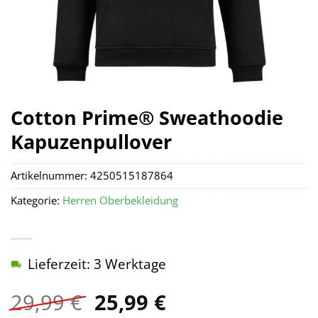
Cotton Prime® Sweathoodie
Kapuzenpullover
Artikelnummer:
4250515187864
Kategorie:
Herren Oberbekleidung
Lieferzeit: 3 Werktage
Ursprünglicher
Aktueller
29,99
€
25,99
€