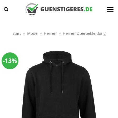
Zum
Inhalt
springen
Start
»
Mode
»
Herren
»
Herren Oberbekleidung
-13%