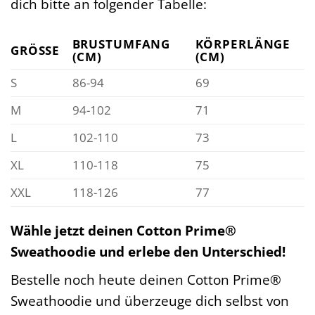
dich bitte an folgender Tabelle:
BRUSTUMFANG
KÖRPERLÄNGE
GRÖSSE
(CM)
(CM)
S
86-94
69
M
94-102
71
L
102-110
73
XL
110-118
75
XXL
118-126
77
Wähle jetzt deinen Cotton Prime®
Sweathoodie und erlebe den Unterschied!
Bestelle noch heute deinen Cotton Prime®
Sweathoodie und überzeuge dich selbst von