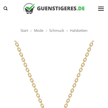
Zum
Inhalt
springen
Start
»
Mode
»
Schmuck
»
Halsketten