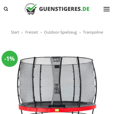
Zum
Inhalt
springen
Start
»
Freizeit
»
Outdoor-Spielzeug
»
Trampoline
-1%