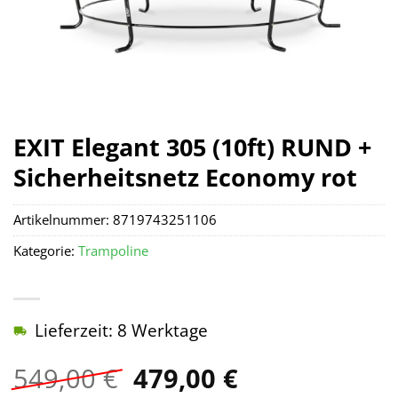
EXIT Elegant 305 (10ft) RUND +
Sicherheitsnetz Economy rot
Artikelnummer:
8719743251106
Kategorie:
Trampoline
Lieferzeit: 8 Werktage
Ursprünglicher
Aktueller
549,00
€
479,00
€