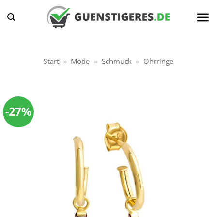
Zum
Inhalt
springen
Start
»
Mode
»
Schmuck
»
Ohrringe
-27%