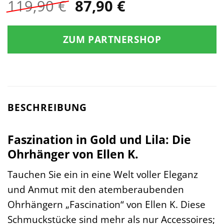
Ursprünglicher
Aktueller
119,90
€
87,90
€
Preis
Preis
war:
ist:
ZUM PARTNERSHOP
119,90 €
87,90 €.
BESCHREIBUNG
Faszination in Gold und Lila: Die
Ohrhänger von Ellen K.
Tauchen Sie ein in eine Welt voller Eleganz
und Anmut mit den atemberaubenden
Ohrhängern „Fascination“ von Ellen K. Diese
Schmuckstücke sind mehr als nur Accessoires;