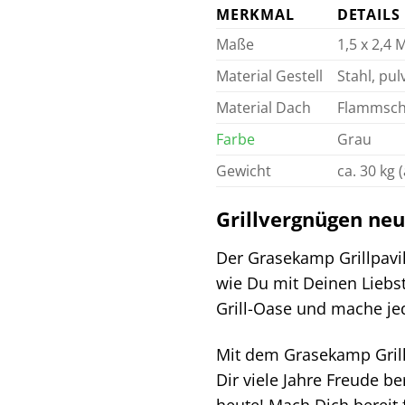
MERKMAL
DETAILS
Maße
1,5 x 2,4 
Material Gestell
Stahl, pu
Material Dach
Flammsch
Farbe
Grau
Gewicht
ca. 30 kg
Grillvergnügen neu 
Der Grasekamp Grillpavill
wie Du mit Deinen Liebst
Grill-Oase und mache je
Mit dem Grasekamp Grillp
Dir viele Jahre Freude b
heute! Mach Dich bereit 