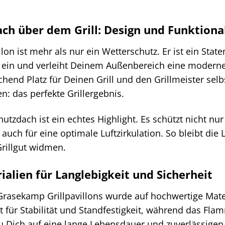
ach über dem Grill: Design und Funktional
lon ist mehr als nur ein Wetterschutz. Er ist ein Sta
t ein und verleiht Deinem Außenbereich eine moderne
chend Platz für Deinen Grill und den Grillmeister selb
n: das perfekte Grillergebnis.
utzdach ist ein echtes Highlight. Es schützt nicht n
 auch für eine optimale Luftzirkulation. So bleibt d
rillgut widmen.
alien für Langlebigkeit und Sicherheit
Grasekamp Grillpavillons wurde auf hochwertige Mater
gt für Stabilität und Standfestigkeit, während das F
 Du Dich auf eine lange Lebensdauer und zuverlässigen