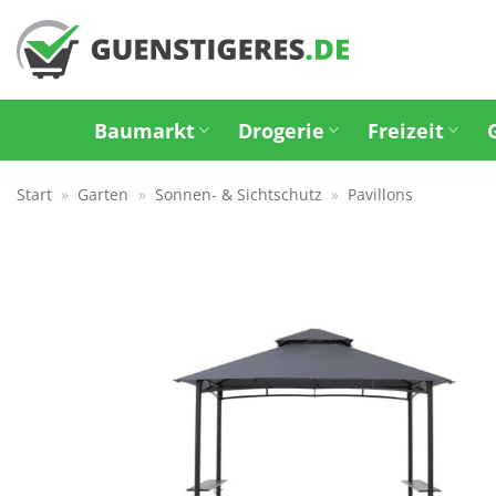
Zum
Inhalt
springen
Baumarkt
Drogerie
Freizeit
Start
»
Garten
»
Sonnen- & Sichtschutz
»
Pavillons