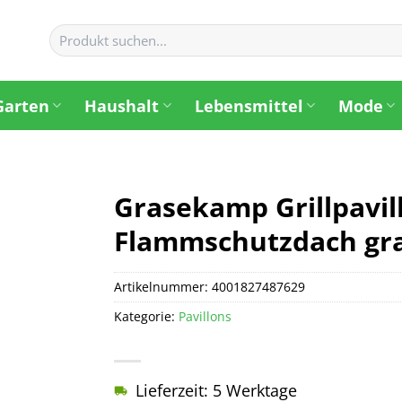
Suchen
nach:
Garten
Haushalt
Lebensmittel
Mode
Grasekamp Grillpavil
Flammschutzdach gr
Artikelnummer:
4001827487629
Kategorie:
Pavillons
Lieferzeit: 5 Werktage