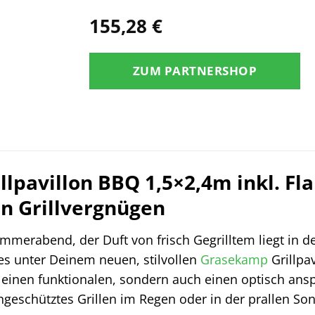
155,28
€
ZUM PARTNERSHOP
lpavillon BBQ 1,5×2,4m inkl. F
in Grillvergnügen
 Sommerabend, der Duft von frisch Gegrilltem liegt in 
es unter Deinem neuen, stilvollen
Grasekamp
Grillpa
r einen funktionalen, sondern auch einen optisch ans
geschütztes Grillen im Regen oder in der prallen Sonn