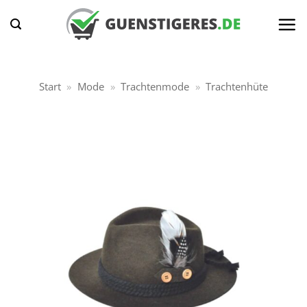
Zum
Inhalt
springen
Start
»
Mode
»
Trachtenmode
»
Trachtenhüte