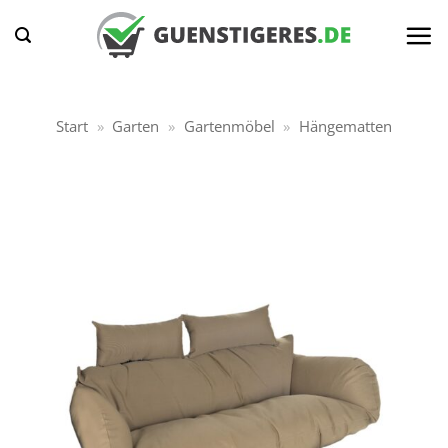
Zum
Inhalt
springen
Start
»
Garten
»
Gartenmöbel
»
Hängematten