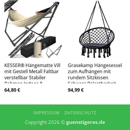
KESSER® Hängematte Vill
Grasekamp Hängesessel
mit Gestell Metall Faltbar
zum Aufhängen mit
verstellbar Stabiler
rundem Sitzkissen
Rahmen Indoor &
Schwarz Belastbarkeit
Outdoor Mit Tragetasche
max. 100 kg
64,80
€
94,99
€
+ Beutel Hängesessel
Schwebesessel
Hängemattengestell
Camping Garten Pool
IMPRESSUM
DATENSCHUTZ
Balkon Terrasse
Copyright 2026 ©
guenstigeres.de