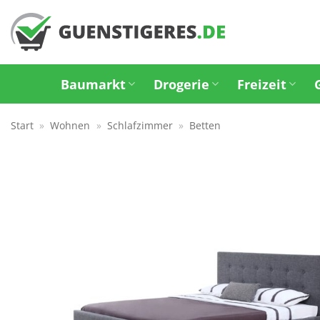
Zum
Inhalt
springen
Baumarkt
Drogerie
Freizeit
Start
»
Wohnen
»
Schlafzimmer
»
Betten