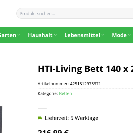
Suchen
nach:
Garten
Haushalt
Lebensmittel
Mode
HTI-Living Bett 140 x
Artikelnummer:
4251312975371
Kategorie:
Betten
Lieferzeit: 5 Werktage
216,99
€