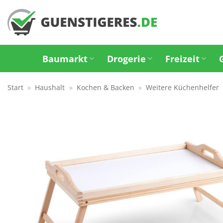
Zum
Inhalt
springen
Baumarkt
Drogerie
Freizeit
Start
»
Haushalt
»
Kochen & Backen
»
Weitere Küchenhelfer