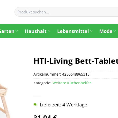
Suchen
nach:
Garten
Haushalt
Lebensmittel
Mode
HTI-Living Bett-Tablet
Artikelnummer:
4250648965315
Kategorie:
Weitere Küchenhelfer
Lieferzeit: 4 Werktage
31,04
€