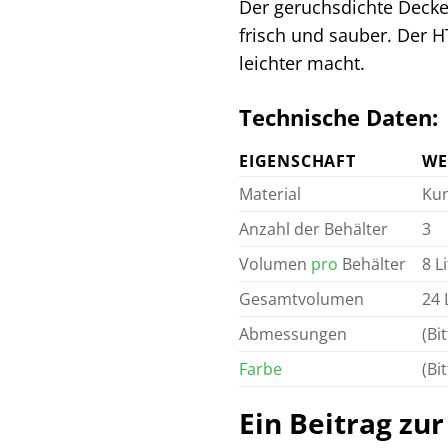
Der geruchsdichte Decke
frisch und sauber. Der H
leichter macht.
Technische Daten:
EIGENSCHAFT
WE
Material
Kun
Anzahl der Behälter
3
Volumen
pro
Behälter
8 L
Gesamtvolumen
24 
Abmessungen
(Bi
Farbe
(Bi
Ein Beitrag zu