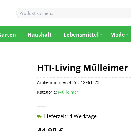
Suchen
nach:
Garten
Haushalt
Lebensmittel
Mode
HTI-Living Mülleimer 
Artikelnummer:
4251312961473
Kategorie:
Mülleimer
Lieferzeit: 4 Werktage
44,99
€