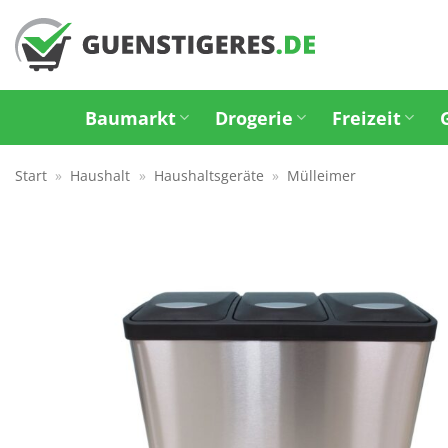
Zum
Inhalt
springen
Baumarkt
Drogerie
Freizeit
Start
»
Haushalt
»
Haushaltsgeräte
»
Mülleimer