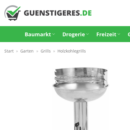
Zum
Inhalt
springen
Baumarkt
Drogerie
Freizeit
Start
»
Garten
»
Grills
»
Holzkohlegrills