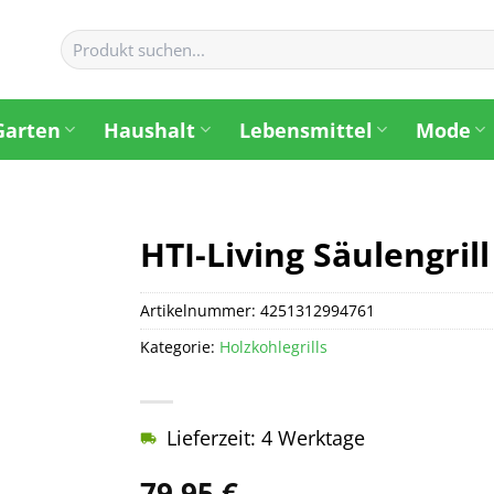
Suchen
nach:
Garten
Haushalt
Lebensmittel
Mode
HTI-Living Säulengril
Artikelnummer:
4251312994761
Kategorie:
Holzkohlegrills
Lieferzeit: 4 Werktage
79,95
€