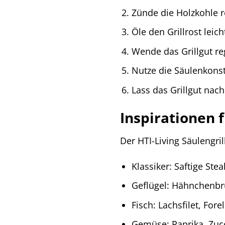
Zünde die Holzkohle re
Öle den Grillrost leic
Wende das Grillgut r
Nutze die Säulenkonst
Lass das Grillgut nac
Inspirationen 
Der HTI-Living Säulengril
Klassiker: Saftige Ste
Geflügel: Hähnchenbr
Fisch: Lachsfilet, Fore
Gemüse: Paprika, Zuc