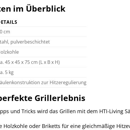
ten im Überblick
ETAILS
0 cm
tahl, pulverbeschichtet
olzkohle
a. 45 x 45 x 75 cm (L x B x H)
a. 5 kg
äulenkonstruktion zur Hitzeregulierung
perfekte Grillerlebnis
pps und Tricks wird das Grillen mit dem HTI-Living Sä
Holzkohle oder Briketts für eine gleichmäßige Hitzev