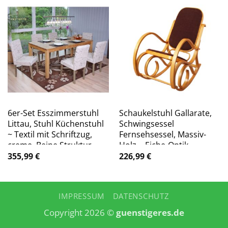
6er-Set Esszimmerstuhl
Schaukelstuhl Gallarate,
Littau, Stuhl Küchenstuhl
Schwingsessel
~ Textil mit Schriftzug,
Fernsehsessel, Massiv-
creme, Beine Struktur –
Holz ~ Eiche-Optik,
Eiche
Stoff/Textil dunkelbraun
355,99
€
226,99
€
IMPRESSUM
DATENSCHUTZ
Copyright 2026 ©
guenstigeres.de