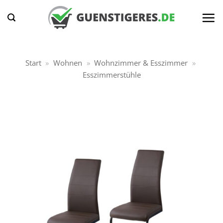
Zum
Inhalt
springen
Start
»
Wohnen
»
Wohnzimmer & Esszimmer
»
Esszimmerstühle