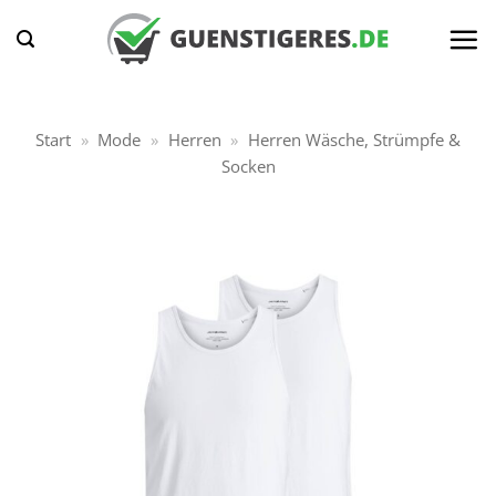
Zum
Inhalt
springen
Start
»
Mode
»
Herren
»
Herren Wäsche, Strümpfe &
Socken