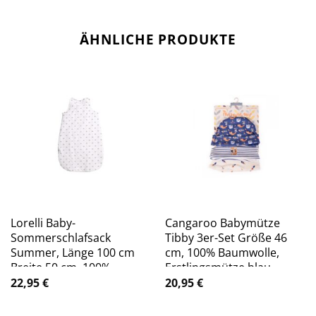
ÄHNLICHE PRODUKTE
Lorelli Baby-
Cangaroo Babymütze
Sommerschlafsack
Tibby 3er-Set Größe 46
Summer, Länge 100 cm
cm, 100% Baumwolle,
Breite 50 cm, 100%
Erstlingsmütze blau
Baumwolle weiß beige
22,95
€
20,95
€