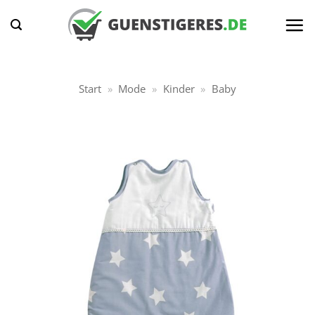
Zum
Inhalt
springen
Start
»
Mode
»
Kinder
»
Baby