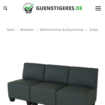
Zum
Inhalt
springen
Start
»
Wohnen
»
Wohnzimmer & Esszimmer
»
Sofas