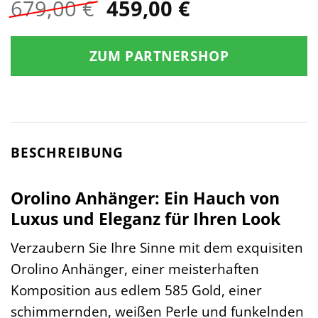
Ursprünglicher
Aktueller
679,00
€
459,00
€
Preis
Preis
war:
ist:
ZUM PARTNERSHOP
679,00 €
459,00 €.
BESCHREIBUNG
Orolino Anhänger: Ein Hauch von
Luxus und Eleganz für Ihren Look
Verzaubern Sie Ihre Sinne mit dem exquisiten
Orolino Anhänger, einer meisterhaften
Komposition aus edlem 585 Gold, einer
schimmernden, weißen Perle und funkelnden