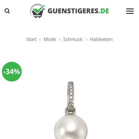
Zum
Inhalt
springen
Start
»
Mode
»
Schmuck
»
Halsketten
-34%