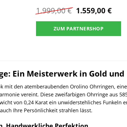
Ursprüngliche
Aktu
1.999,00
€
1.559,00
€
Preis
Prei
war:
ist:
ZUM PARTNERSHOP
1.999,00 €
1.55
ge: Ein Meisterwerk in Gold und 
ok mit den atemberaubenden Orolino Ohrringen, ein
Harmonie vereint. Diese zweifarbigen Ohrringe aus 585
cht von 0,24 Karat ein unwiderstehliches Funkeln en
auch Ihre Persönlichkeit strahlen lässt.
gn, Handwerkliche Perfektion