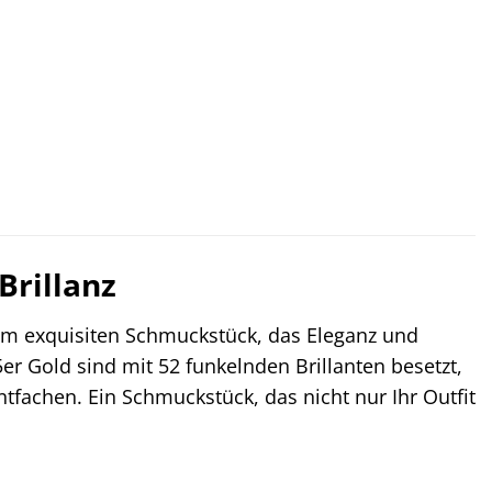
r
eller
s
9,00 €.
Brillanz
em exquisiten Schmuckstück, das Eleganz und
er Gold sind mit 52 funkelnden Brillanten besetzt,
tfachen. Ein Schmuckstück, das nicht nur Ihr Outfit