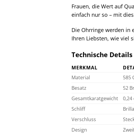
Frauen, die Wert auf Qua
einfach nur so – mit di
Die Ohrringe werden in e
Ihren Liebsten, wie vie
Technische Details
MERKMAL
DET
Material
585 
Besatz
52 Br
Gesamtkaratgewicht
0,24 
Schliff
Brill
Verschluss
Stec
Design
Zweif