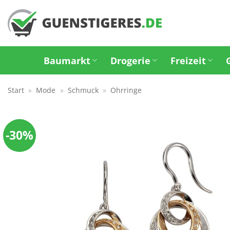
Zum
Inhalt
springen
Baumarkt
Drogerie
Freizeit
Start
»
Mode
»
Schmuck
»
Ohrringe
-30%