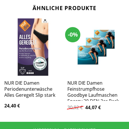
ÄHNLICHE PRODUKTE
-0%
NUR DIE Damen
NUR DIE Damen
Periodenunterwäsche
Feinstrumpfhose
Alles Geregelt Slip stark
Goodbye Laufmaschen
Energy 20 DEN 3er Pack
24,40
€
Ursprünglicher
Aktueller
30,92
€
44,07
€
Preis
Preis
war:
ist:
30,92 €
44,07 €.