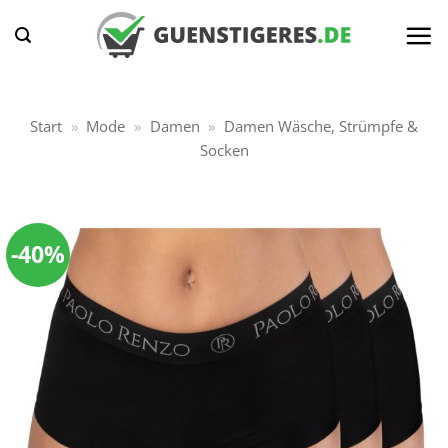
Zum
Inhalt
springen
Start
»
Mode
»
Damen
»
Damen Wäsche, Strümpfe &
Socken
-40%