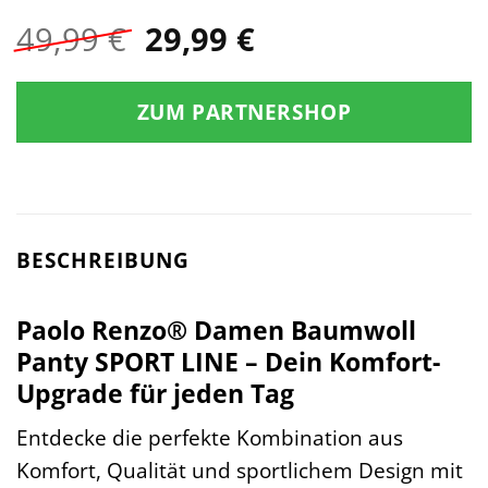
Ursprünglicher
Aktueller
49,99
€
29,99
€
Preis
Preis
war:
ist:
ZUM PARTNERSHOP
49,99 €
29,99 €.
BESCHREIBUNG
Paolo Renzo® Damen Baumwoll
Panty SPORT LINE – Dein Komfort-
Upgrade für jeden Tag
Entdecke die perfekte Kombination aus
Komfort, Qualität und sportlichem Design mit