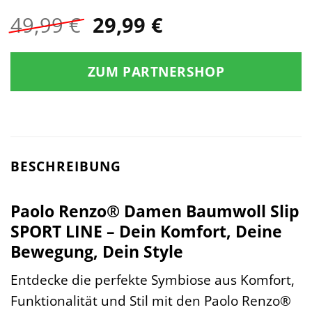
Ursprünglicher
Aktueller
49,99
€
29,99
€
Preis
Preis
war:
ist:
ZUM PARTNERSHOP
49,99 €
29,99 €.
BESCHREIBUNG
Paolo Renzo® Damen Baumwoll Slip
SPORT LINE – Dein Komfort, Deine
Bewegung, Dein Style
Entdecke die perfekte Symbiose aus Komfort,
Funktionalität und Stil mit den Paolo Renzo®