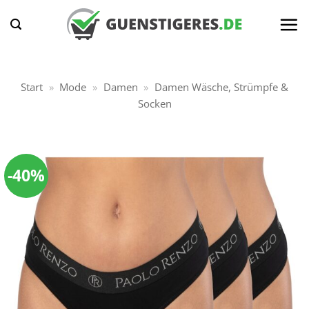
Zum
Inhalt
springen
Start
»
Mode
»
Damen
»
Damen Wäsche, Strümpfe &
Socken
-40%