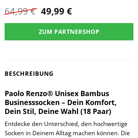
Ursprünglicher
Aktueller
64,99
€
49,99
€
Preis
Preis
war:
ist:
ZUM PARTNERSHOP
64,99 €
49,99 €.
BESCHREIBUNG
Paolo Renzo® Unisex Bambus
Businesssocken – Dein Komfort,
Dein Stil, Deine Wahl (18 Paar)
Entdecke den Unterschied, den hochwertige
Socken in Deinem Alltag machen können. Die