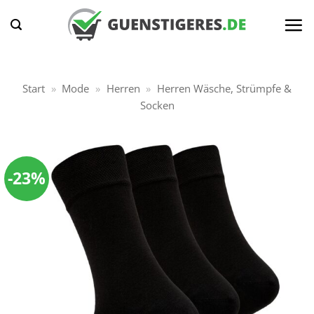
Zum
Inhalt
springen
Start
»
Mode
»
Herren
»
Herren Wäsche, Strümpfe &
Socken
-23%