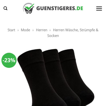
Zum
Inhalt
springen
Start
»
Mode
»
Herren
»
Herren Wäsche, Strümpfe &
Socken
-23%