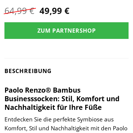
Ursprünglicher
Aktueller
64,99
€
49,99
€
Preis
Preis
war:
ist:
ZUM PARTNERSHOP
64,99 €
49,99 €.
BESCHREIBUNG
Paolo Renzo® Bambus
Businesssocken: Stil, Komfort und
Nachhaltigkeit für Ihre Füße
Entdecken Sie die perfekte Symbiose aus
Komfort, Stil und Nachhaltigkeit mit den Paolo