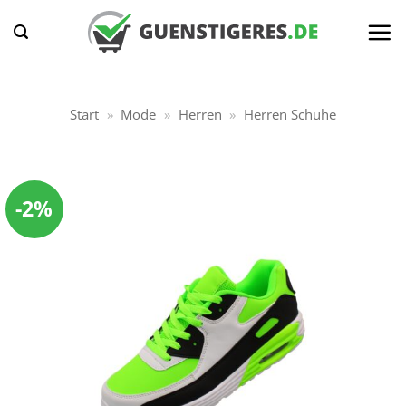
Zum
Inhalt
springen
Start
»
Mode
»
Herren
»
Herren Schuhe
-2%