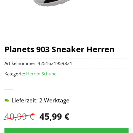
Planets 903 Sneaker Herren
Artikelnummer:
4251621959321
Kategorie:
Herren Schuhe
Lieferzeit: 2 Werktage
Ursprünglicher
Aktueller
40,99
€
45,99
€
Preis
Preis
war:
ist: