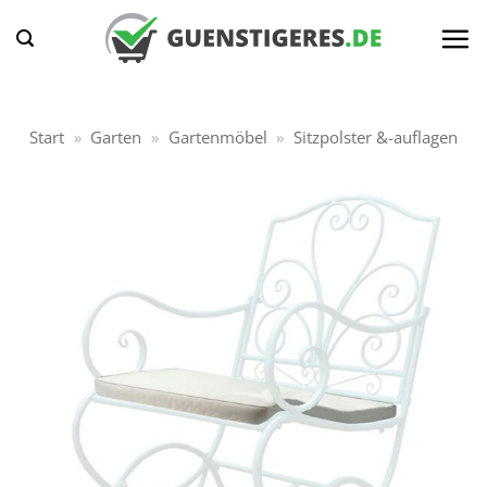
Zum
Inhalt
springen
Start
»
Garten
»
Gartenmöbel
»
Sitzpolster &-auflagen