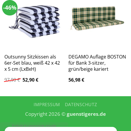
-46%
Outsunny Sitzkissen als
DEGAMO Auflage BOSTON
6er-Set blau, weiß 42 x 42
für Bank 3-sitzer,
x 5 cm (LxBxH)
grün/beige kariert
Ursprünglicher
Aktueller
97,90
€
52,90
€
56,98
€
Preis
Preis
war:
ist:
97,90 €
52,90 €.
IMPRESSUM
DATENSCHUTZ
Copyright 2026 ©
guenstigeres.de