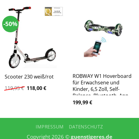
-50%
ROBWAY W1 Hoverboard
Scooter 230 weiß/rot
für Erwachsene und
Ursprünglicher
Aktueller
119,95
€
118,00
€
Kinder, 6,5 Zoll, Self-
Preis
Preis
Balance, Bluetooth, App,
war:
ist:
700 Watt, LEDs
199,99
€
119,95 €
118,00 €.
(Camouflage)
IMPRESSUM
DATENSCHUTZ
Copyright 2026 ©
guenstigeres.de