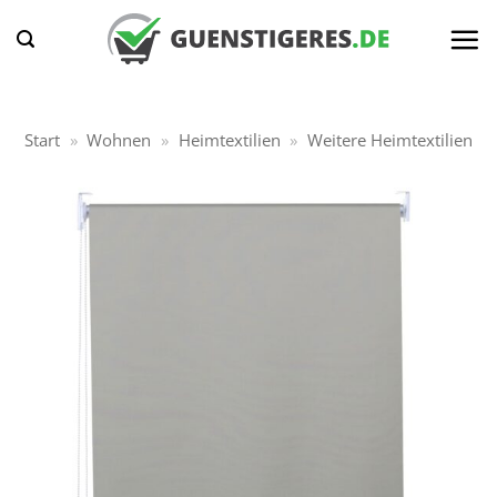
Zum
Inhalt
springen
Start
»
Wohnen
»
Heimtextilien
»
Weitere Heimtextilien