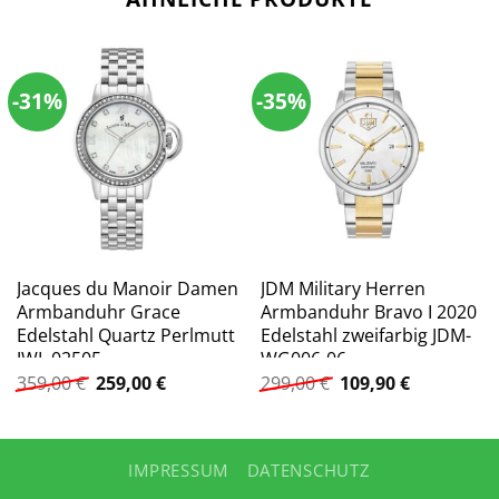
-31%
-35%
Jacques du Manoir Damen
JDM Military Herren
Armbanduhr Grace
Armbanduhr Bravo I 2020
Edelstahl Quartz Perlmutt
Edelstahl zweifarbig JDM-
JWL 02505
WG006-06
Ursprünglicher
Aktueller
Ursprünglicher
Aktueller
359,00
€
259,00
€
299,00
€
109,90
€
Preis
Preis
Preis
Preis
war:
ist:
war:
ist:
359,00 €
259,00 €.
299,00 €
109,90 €.
IMPRESSUM
DATENSCHUTZ