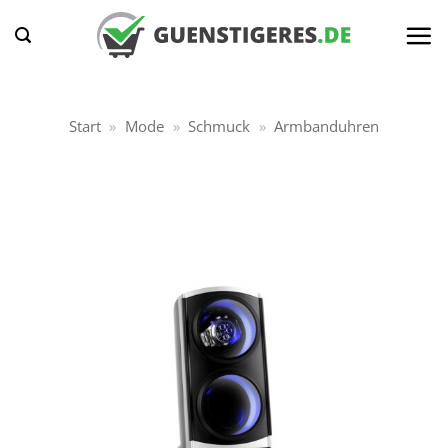
Zum
Inhalt
springen
Start
»
Mode
»
Schmuck
»
Armbanduhren