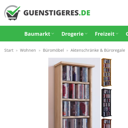
Zum
Inhalt
springen
Baumarkt
Drogerie
Freizeit
Start
»
Wohnen
»
Büromöbel
»
Aktenschränke & Büroregale