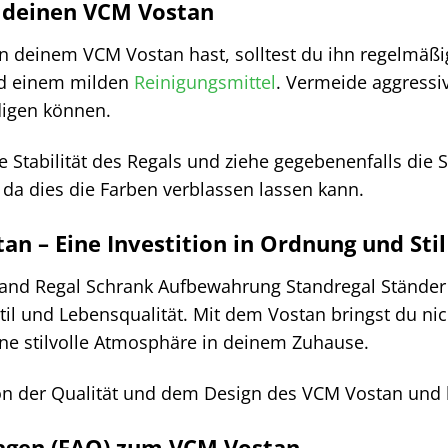
r deinen VCM Vostan
 deinem VCM Vostan hast, solltest du ihn regelmäßig
nd einem milden
Reinigungsmittel
. Vermeide aggressi
digen können.
 Stabilität des Regals und ziehe gegebenenfalls die S
da dies die Farben verblassen lassen kann.
an – Eine Investition in Ordnung und Stil
nd Regal Schrank Aufbewahrung Standregal Ständer Vo
 Stil und Lebensqualität. Mit dem Vostan bringst du 
ine stilvolle Atmosphäre in deinem Zuhause.
on der Qualität und dem Design des VCM Vostan und be
ragen (FAQ) zum VCM Vostan