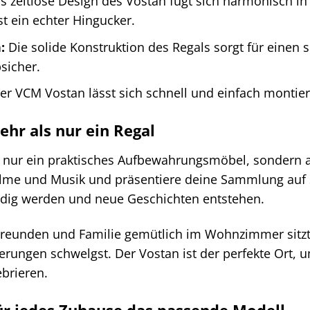
 zeitlose Design des Vostan fügt sich harmonisch in 
ist ein echter Hingucker.
:
Die solide Konstruktion des Regals sorgt für einen s
sicher.
r VCM Vostan lässt sich schnell und einfach montieren
hr als nur ein Regal
t nur ein praktisches Aufbewahrungsmöbel, sondern a
ilme und Musik und präsentiere deine Sammlung auf sti
dig werden und neue Geschichten entstehen.
it Freunden und Familie gemütlich im Wohnzimmer sit
rungen schwelgst. Der Vostan ist der perfekte Ort, 
brieren.
ür jedes Zuhause das passende Modell