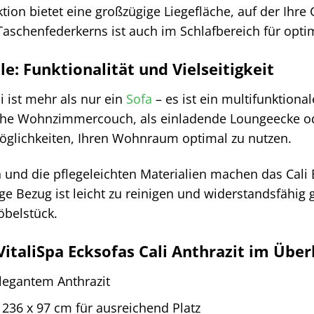
nktion bietet eine großzügige Liegefläche, auf der Ih
aschenfederkerns ist auch im Schlafbereich für opti
lle: Funktionalität und Vielseitigkeit
i ist mehr als nur ein
Sofa
– es ist ein multifunktiona
che Wohnzimmercouch, als einladende Loungeecke ode
Möglichkeiten, Ihren Wohnraum optimal zu nutzen.
 und die pflegeleichten Materialien machen das Cali 
hige Bezug ist leicht zu reinigen und widerstandsfähi
öbelstück.
VitaliSpa Ecksofas Cali Anthrazit im Über
legantem Anthrazit
236 x 97 cm für ausreichend Platz