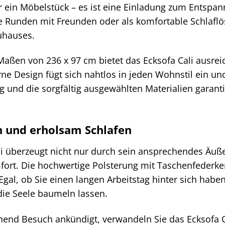
ur ein Möbelstück – es ist eine Einladung zum Entsp
 Runden mit Freunden oder als komfortable Schlaflös
uhauses.
aßen von 236 x 97 cm bietet das Ecksofa Cali ausreic
e Design fügt sich nahtlos in jeden Wohnstil ein un
g und die sorgfältig ausgewählten Materialien garant
n und erholsam Schlafen
ali überzeugt nicht nur durch sein ansprechendes Äuß
rt. Die hochwertige Polsterung mit Taschenfederkern
Egal, ob Sie einen langen Arbeitstag hinter sich ha
die Seele baumeln lassen.
hend Besuch ankündigt, verwandeln Sie das Ecksofa 