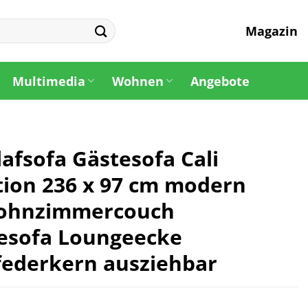
Magazin
Multimedia
Wohnen
Angebote
lafsofa Gästesofa Cali
tion 236 x 97 cm modern
ohnzimmercouch
esofa Loungeecke
federkern ausziehbar