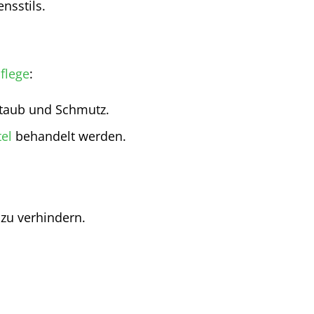
ensstils.
flege
:
Staub und Schmutz.
el
behandelt werden.
 zu verhindern.