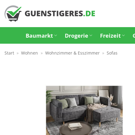
Zum
Inhalt
springen
Baumarkt
Drogerie
Freizeit
Start
»
Wohnen
»
Wohnzimmer & Esszimmer
»
Sofas