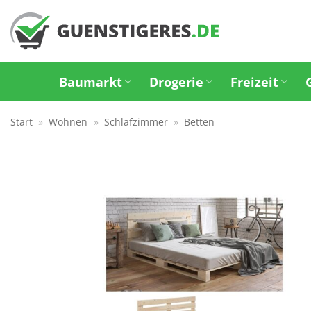
Zum
Inhalt
springen
Baumarkt
Drogerie
Freizeit
Start
»
Wohnen
»
Schlafzimmer
»
Betten