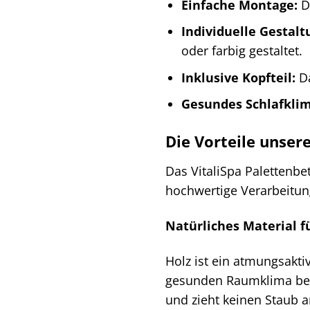
Einfache Montage:
Da
Individuelle Gestal
oder farbig gestaltet.
Inklusive Kopfteil:
Da
Gesundes Schlafklim
Die Vorteile unser
Das VitaliSpa Palettenbe
hochwertige Verarbeitun
Natürliches Material f
Holz ist ein atmungsakt
gesunden Raumklima bei u
und zieht keinen Staub an