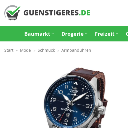
Zum
Inhalt
springen
Baumarkt
Drogerie
Freizeit
Start
»
Mode
»
Schmuck
»
Armbanduhren