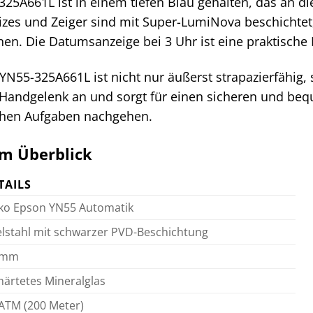
-325A661L ist in einem tiefen Blau gehalten, das an d
izes und Zeiger sind mit Super-LumiNova beschichtet
n. Die Datumsanzeige bei 3 Uhr ist eine praktische 
YN55-325A661L ist nicht nur äußerst strapazierfähi
r Handgelenk an und sorgt für einen sicheren und beq
ichen Aufgaben nachgehen.
im Überblick
TAILS
ko Epson YN55 Automatik
lstahl mit schwarzer PVD-Beschichtung
 mm
ärtetes Mineralglas
ATM (200 Meter)