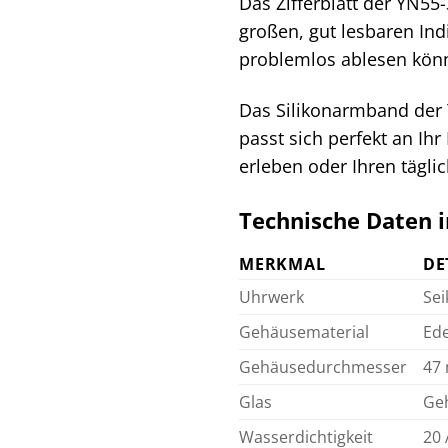
Das Zifferblatt der YN55
großen, gut lesbaren Ind
problemlos ablesen könne
Das Silikonarmband der 
passt sich perfekt an Ih
erleben oder Ihren tägl
Technische Daten 
MERKMAL
DE
Uhrwerk
Sei
Gehäusematerial
Ede
Gehäusedurchmesser
47
Glas
Geh
Wasserdichtigkeit
20 