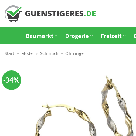
Zum
Inhalt
springen
Baumarkt
Drogerie
Freizeit
Start
»
Mode
»
Schmuck
»
Ohrringe
-34%