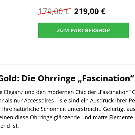
Ursprünglicher
Aktuell
179,00
€
219,00
€
Preis
Preis
war:
ist:
ZUM PARTNERSHOP
179,00 €
219,00 €
Gold: Die Ohrringe „Fascination“ 
se Eleganz und den modernen Chic der „Fascination“ O
als nur Accessoires – sie sind ein Ausdruck Ihrer Pe
r Ihre natürliche Schönheit unterstreicht. Gefertigt 
reinen diese Ohrringe glänzende und matte Element
end ist.